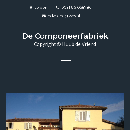
Skip
Leiden
0031 6 51058780
to
hdvriend@wxs.nl
content
De Componeerfabriek
Copyright © Huub de Vriend